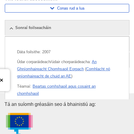
Conas rud a lua
Sonraí foilseacháin
Foilseacháin ghaolmhara
Dáta foilsithe:
2007
Gach eagráin
Údar corparáideach/údair chorparáideacha:
An
Ghníomhaireacht Chomhsaoil Eorpach
(
Comhlacht nó
gníomhaireacht de chuid an AE
)
Téamaí:
Beartas comhshaoil agus cosaint an
chomhshaoil
Oifig Foilseachán an Aontais E
Tá an suíomh gréasáin seo á bhainistiú ag:
Ábhar:
An Ghníomhaireacht Eorpach Chomhshaoil
,
athrú
aeráide
,
bainistiú acmhainní
,
beartas comhshaoil an
Aontais Eorpaigh
,
bithéagsúlacht
,
cosaint an
chomhshaoil
,
forbairt inbhuanaithe
,
muirthimpeallacht
,