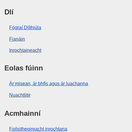
Dlí
Fógraí Dlíthiúla
Fianáin
Inrochtaineacht
Eolas fúinn
Ár misean, ár bhfís agus ár luachanna
Nuachtlitir
Acmhainní
Foilsitheoireacht inrochtana