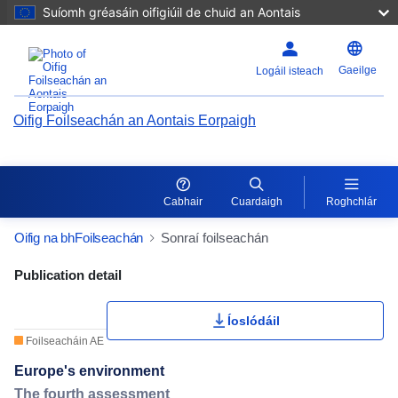
Suíomh gréasáin oifigiúil de chuid an Aontais
Gaeilge
Logáil isteach
Oifig Foilseachán an Aontais Eorpaigh
Cabhair
Cuardaigh
Roghchlár
Oifig na bhFoilseachán
Sonraí foilseachán
Publication Detail Actions Portlet
Publication detail
Íoslódáil
Foilseacháin AE
Europe's environment
The fourth assessment