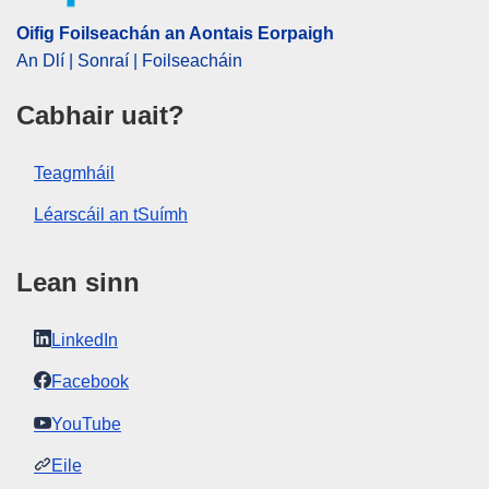
sláinte phoiblí
,
tionchar ar an gcomhshaol
Oifig Foilseachán an Aontais Eorpaigh
An Dlí | Sonraí | Foilseacháin
Páipéar
Cabhair uait?
Released on EU publications website:
2007-07-19
Teagmháil
Léarscáil an tSuímh
Tá an foilseachán seo le fáil le híoslódáil i
bhformáid ghréasáin (PDF) agus i bhformáid
cáilíochta cló (PDF/X). Chun tuilleadh eolais a
Lean sinn
fháil faoi conas do chóip féin d’fhoilseacháin an
Aontais Eorpaigh a phriontáil, féach an
rannán
Ceisteanna Coitianta.
LinkedIn
Facebook
YouTube
Eile