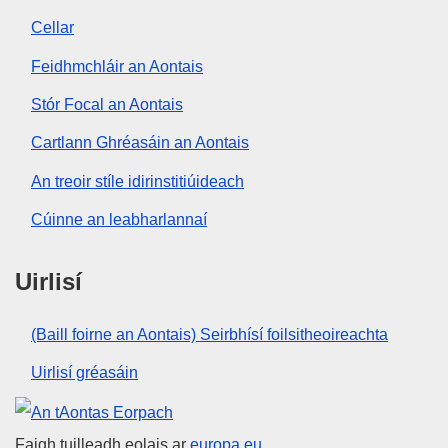
Cellar
Feidhmchláir an Aontais
Stór Focal an Aontais
Cartlann Ghréasáin an Aontais
An treoir stíle idirinstitiúideach
Cúinne an leabharlannaí
Uirlisí
(Baill foirne an Aontais) Seirbhísí foilsitheoireachta
Uirlisí gréasáin
An tAontas Eorpach
Faigh tuilleadh eolais ar
europa.eu