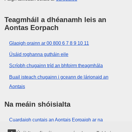
Teagmháil a dhéanamh leis an
Aontas Eorpach
Glaoigh orainn ar 00 800 6 7 8 9 10 11
Úsáid roghanna gutháin eile
Scríobh chugainn tríd an bhfoirm theagmhála
Buail isteach chugainn i gceann de lárionaid an
Aontais
Na meáin shóisialta
Cuardaigh cuntais an Aontais Eorpaigh ar na
meáin shóisialta