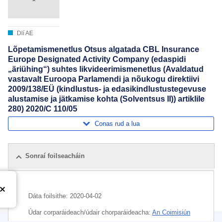
Dlí AE
Lõpetamismenetlus Otsus algatada CBL Insurance
Europe Designated Activity Company (edaspidi
„äriühing“) suhtes likvideerimismenetlus (Avaldatud
vastavalt Euroopa Parlamendi ja nõukogu direktiivi
2009/138/EÜ (kindlustus- ja edasikindlustustegevuse
alustamise ja jätkamise kohta (Solventsus II)) artiklile
280) 2020/C 110/05
Conas rud a lua
Sonraí foilseacháin
Dáta foilsithe:
2020-04-02
Údar corparáideach/údair chorparáideacha:
An Coimisiún