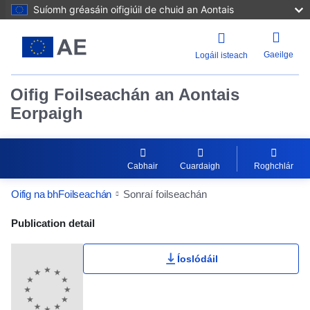
Suíomh gréasáin oifigiúil de chuid an Aontais
Gaeilge
Logáil isteach
Oifig Foilseachán an Aontais
Eorpaigh
Cabhair
Cuardaigh
Roghchlár
Oifig na bhFoilseachán
Sonraí foilseachán
Publication Detail Actions Portlet
Publication detail
Íoslódáil