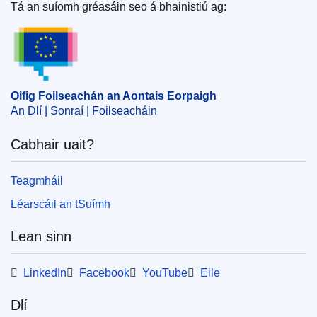
Eorpach
,
Ard-Stiúrthóireacht um Chobhsaíocht
Tá an suíomh gréasáin seo á bhainistiú ag:
Airgeadais, Seirbhísí Airgeadais agus Aontas na Margaí
Oifig Foilseachán an Aontais Eorpaigh
Caipitil
(
An Coimisiún Eorpach
)
Ábhar:
cuideachta árachais
,
imeachtaí breithiúnacha
,
leachtú
,
Éire
Oifig Foilseachán an Aontais Eorpaigh
CELEX : 52020XC0402(01)
An Dlí | Sonraí | Foilseacháin
OJ : JOC_2020_110_R_0005
Cabhair uait?
IMMC : PUB(2020)251/1072399
Teagmháil
Léarscáil an tSuímh
Lean sinn
LinkedIn
Facebook
YouTube
Eile
Dlí