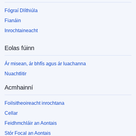
Fógraí Dlíthiúla
Fianáin
Inrochtaineacht
Eolas fúinn
Ár misean, ár bhfís agus ár luachanna
Nuachtlitir
Acmhainní
Foilsitheoireacht inrochtana
Cellar
Feidhmchláir an Aontais
Stór Focal an Aontais