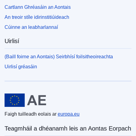
Cartlann Ghréasáin an Aontais
An treoir stíle idirinstitiúideach
Cúinne an leabharlannaí
Uirlisí
(Baill foirne an Aontais) Seirbhísí foilsitheoireachta
Uirlisí gréasáin
An tAontas Eorpach
Faigh tuilleadh eolais ar
europa.eu
Teagmháil a dhéanamh leis an Aontas Eorpach