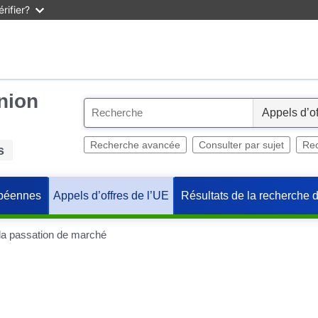
rifier?
Union
S
e
l
Recherche avancée
Consulter par sujet
Rec
s
e
c
péennes
Résultats de la recherche 
Appels d’offres de l’UE
t
 la passation de marché