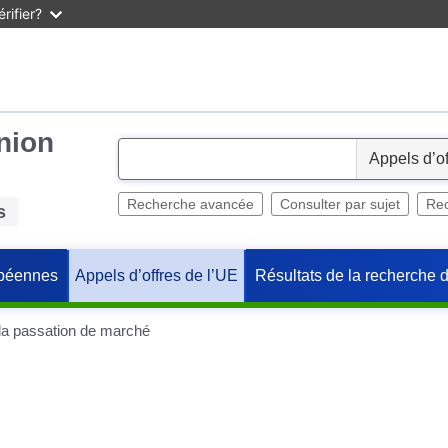
rifier?
Union
S
e
l
Recherche avancée
Consulter par sujet
Rec
s
e
c
péennes
Résultats de la recherche 
Appels d’offres de l’UE
t
 la passation de marché