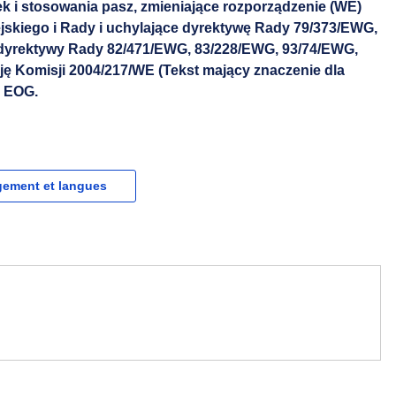
k i stosowania pasz, zmieniające rozporządzenie (WE)
jskiego i Rady i uchylające dyrektywę Rady 79/373/EWG,
 dyrektywy Rady 82/471/EWG, 83/228/EWG, 93/74/EWG,
ję Komisji 2004/217/WE (Tekst mający znaczenie dla
a EOG.
gement et langues