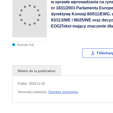
w sprawie wprowadzania na ryne
nr 1831/2003 Parlamentu Europe
dyrektywę Komisji 80/511/EWG,
93/113/WE i 96/25/WE oraz decyz
EOG)Tekst mający znaczenie dl
Droit de l'UE
Téléchar
Détails de la publication
Publié:
2018-12-26
Service(s) auteur(s):
Données provisoires