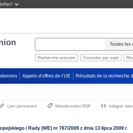
rifier?
Union
S
e
l
Recherche avancée
Consulter par sujet
Rec
e
c
péennes
Appels d’offres de l’UE
Résultats de la recherche 
t
Lien permanent
Métadonnées RDF
Intégrer dan
(Ouvre la nouvelle fenêtre)
ejskiego i Rady (WE) nr 767/2009 z dnia 13 lipca 2009 r.