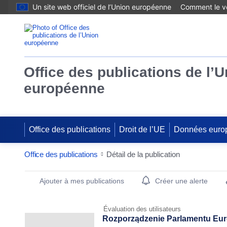
Un site web officiel de l’Union européenne
Comment le vé
Office des publications de l’
européenne
Office des publications
Droit de l’UE
Données euro
Office des publications
Détail de la publication
Publication Detail Actions Portlet
Ajouter à mes publications
Créer une alerte
Évaluation des utilisateurs
Rozporządzenie Parlamentu Europ