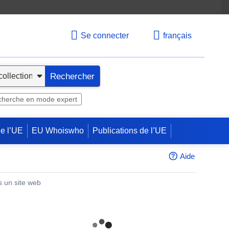
Se connecter
français
Rechercher
herche en mode expert
de l’UE
EU Whoiswho
Publications de l’UE
Aide
s un site web