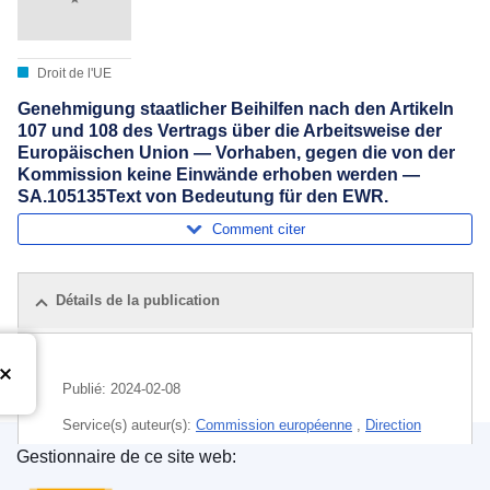
Droit de l'UE
Genehmigung staatlicher Beihilfen nach den Artikeln
107 und 108 des Vertrags über die Arbeitsweise der
Europäischen Union — Vorhaben, gegen die von der
Kommission keine Einwände erhoben werden —
SA.105135Text von Bedeutung für den EWR.
Comment citer
Détails de la publication
Publié:
2024-02-08
Service(s) auteur(s):
Commission européenne
,
Direction
générale de la concurrence
(
Commission européenne
)
Gestionnaire de ce site web:
Office des publications de l’Union européenne