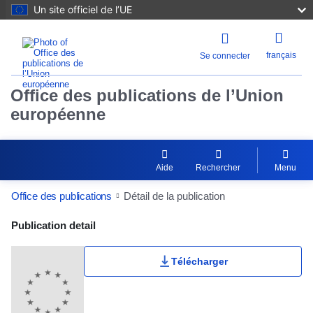
Un site officiel de l’UE
français
Se connecter
Office des publications de l’Union
européenne
Aide
Rechercher
Menu
Office des publications
Détail de la publication
Publication Detail Actions Portlet
Publication detail
Télécharger