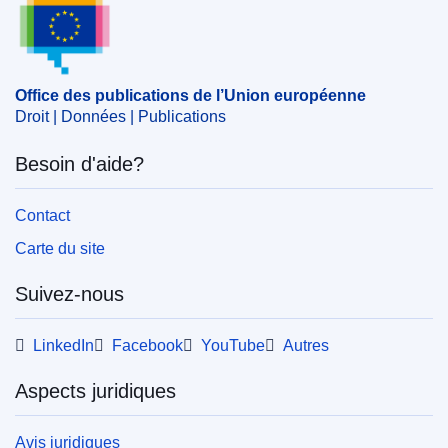
Sujet:
aide de l'État
,
contrôle des aides d'État
,
distribution d'énergie
,
distribution de l'électricité
,
industrie énergétique
,
Irlande
,
production d'énergie
CELEX : 52024AS105135
Office des publications de l’Union européenne
Droit | Données | Publications
ELI :
C/2024/1358/oj
OJ : C_202401358
Besoin d'aide?
IMMC : C(2023)3963/3260369
Contact
pdfa2a
Carte du site
Afficher tous les numéros de cette série
Suivez-nous
LinkedIn
Facebook
YouTube
Autres
Aspects juridiques
Avis juridiques