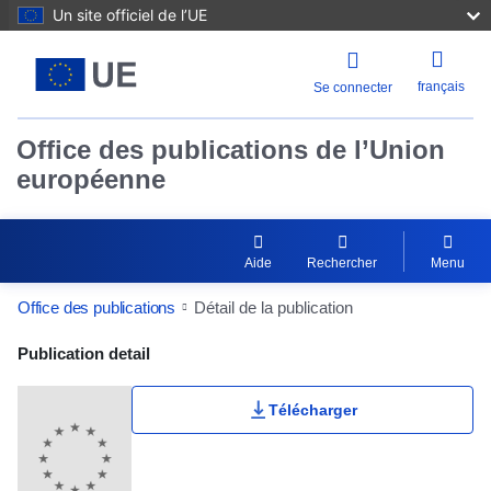
Un site officiel de l’UE
français
Se connecter
Office des publications de l’Union
européenne
Aide
Rechercher
Menu
Office des publications
Détail de la publication
Publication Detail Actions Portlet
Publication detail
Télécharger