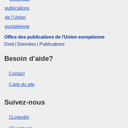
contrôle des concentrations
,
politique de l'audiovisuel
,
prestation de services
,
société d'investissement
,
vidéocommunication
,
visioconférence
CELEX : 52024M11778
ELI :
C/2024/6857/oj
Office des publications de l’Union européenne
Droit | Données | Publications
OJ : C_202406857
IMMC : PUB(2024)1117/3765653
Besoin d'aide?
pdfa2a
Contact
Afficher tous les numéros de cette série
Carte du site
Suivez-nous
LinkedIn