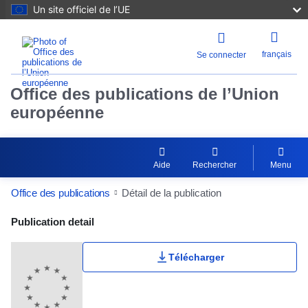
Un site officiel de l’UE
français
Se connecter
Office des publications de l’Union
européenne
Aide
Rechercher
Menu
Office des publications
Détail de la publication
Publication Detail Actions Portlet
Publication detail
Télécharger