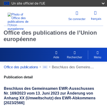
Un site officiel de l’UE
français
Se connecter
Office des publications de l’Union
européenne
Aide
Rechercher
Menu
Office des publications
Beschluss des Gemeinsamen EWR-Ausschusses Nr. 169/2023 vom 13. Juni 2023 zur Änderung von Anhang XX (Umweltschutz) des EWR-Abkommens [2023/2566]
Publication Detail Actions Portlet
Publication detail
Beschluss des Gemeinsamen EWR-Ausschusses
Nr. 169/2023 vom 13. Juni 2023 zur Änderung von
Anhang XX (Umweltschutz) des EWR-Abkommens
[2023/2566]