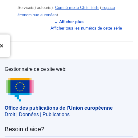
Service(s) auteur(s):
Comité mixte CEE–EEE
(
Espace
économique européen
)
Afficher plus
Afficher tous les numéros de cette série
Sujet:
accumulateur électrique
,
bateau
,
déchet
dangereux
,
Espace économique européen
,
métal
,
pollution marine
,
prévention de la pollution
,
recyclage
des déchets
,
révision d'accord
,
spécification technique
,
élimination des déchets
CELEX : 22023D2566
Gestionnaire de ce site web:
Office des publications de l’Union européenne
ELI :
dec/2023/2566/oj
OJ : L_202302566
IMMC : PUB(2023)743/2789409
Office des publications de l’Union européenne
Droit | Données | Publications
pdfa2a
Besoin d'aide?