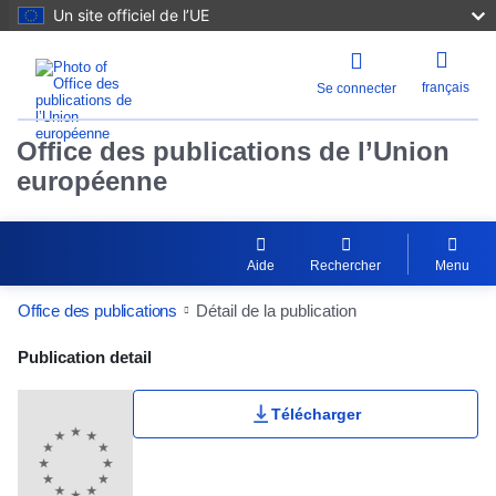
Un site officiel de l’UE
français
Se connecter
Office des publications de l’Union
européenne
Aide
Rechercher
Menu
Office des publications
Détail de la publication
Publication Detail Actions Portlet
Publication detail
Télécharger