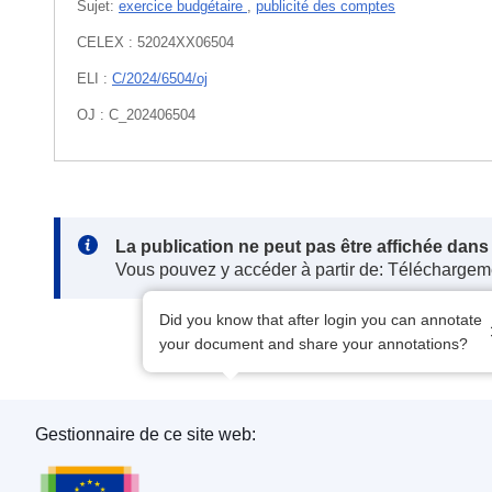
Sujet:
exercice budgétaire
,
publicité des comptes
CELEX : 52024XX06504
ELI :
C/2024/6504/oj
OJ : C_202406504
Note:
La publication ne peut pas être affichée dan
Vous pouvez y accéder à partir de: Téléchargem
Did you know that after login you can annotate
your document and share your annotations?
Gestionnaire de ce site web:
Office des publications de l’Union européenne