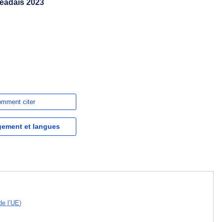
geadais 2023
mment citer
gement et langues
de l’UE
)