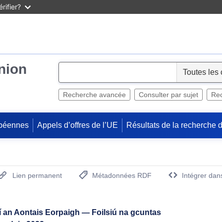
rifier?
Union
S
e
l
Recherche avancée
Consulter par sujet
Rec
e
c
péennes
Appels d’offres de l’UE
Résultats de la recherche 
t
Lien permanent
Métadonnées RDF
Intégrer dan
(Ouvre la nouvelle fenêtre)
í an Aontais Eorpaigh — Foilsiú na gcuntas