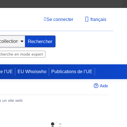
Se connecter
français
Rechercher
herche en mode expert
de l’UE
EU Whoiswho
Publications de l’UE
Aide
s un site web