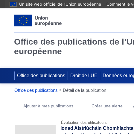
Un site web officiel de l’Union européenne
Comment le vé
Office des publications de l’
européenne
Office des publications
Droit de l’UE
Données euro
Office des publications
Détail de la publication
Publication Detail Actions Portlet
Ajouter à mes publications
Créer une alerte
Évaluation des utilisateurs
Ionad Aistriúcháin Chomhlachta