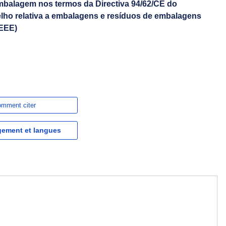
embalagem nos termos da Directiva 94/62/CE do
ho relativa a embalagens e resíduos de embalagens
 EEE)
mment citer
gement et langues