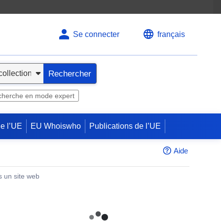
Se connecter
français
Rechercher
herche en mode expert
de l’UE
EU Whoiswho
Publications de l’UE
Aide
s un site web