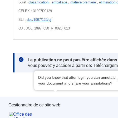
Sujet:
classification
,
emballage
,
matière première
,
élimination 
CELEX : 31997D0129
ELI :
dec/1997/129/oj
OJ : JOL_1997_050_R_0028_013
Note:
La publication ne peut pas être affichée dan
Vous pouvez y accéder à partir de: Téléchargem
Did you know that after login you can annotate
your document and share your annotations?
Gestionnaire de ce site web:
Office des publications de l’Union européenne