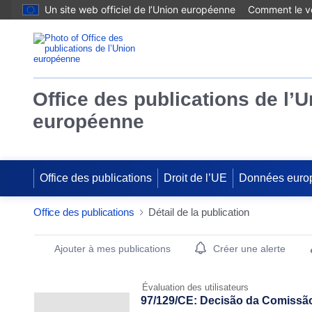
Un site web officiel de l’Union européenne
Comment le vé
Office des publications de l’
européenne
Office des publications
Droit de l’UE
Données euro
Office des publications
Détail de la publication
Publication Detail Actions Portlet
Ajouter à mes publications
Créer une alerte
Évaluation des utilisateurs
97/129/CE: Decisão da Comissão 