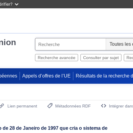
rifier?
Union
S
e
l
Recherche avancée
Consulter par sujet
Rec
e
c
péennes
Appels d’offres de l’UE
Résultats de la recherche 
t
Lien permanent
Métadonnées RDF
Intégrer dan
(Ouvre la nouvelle fenêtre)
de 28 de Janeiro de 1997 que cria o sistema de