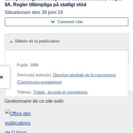
IIA, Regler tillämpliga på statligt stöd
Situationen den 30 juni 19
Comment citer
Détails de la publication
Publications associées
Publié:
1999
Service(s) auteur(s):
Direction générale de la concurrence
(
Commission européenne
)
Thèmes:
Traités, accords et conventions
communautaires
,
Politique de la concurrence
Office des publications de l’Un
Gestionnaire de ce site web:
Sujet:
aide de l'État
,
droit de la concurrence
,
décision
(UE)
,
politique de l'entreprise
,
règlement CE