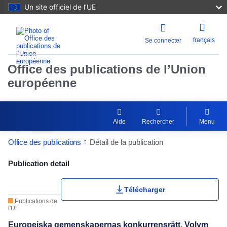
Un site officiel de l’UE
français
Se connecter
Office des publications de l’Union
européenne
Aide
Rechercher
Menu
Office des publications
Détail de la publication
Publication Detail Actions Portlet
Publication detail
Télécharger
Publications de
l'UE
Europeiska gemenskapernas konkurrensrätt. Volym