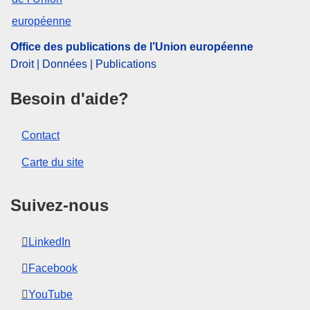
Papier
Office des publications de l’Union européenne
Released on EU publications website:
1999-11-27
Droit | Données | Publications
Besoin d'aide?
Contact
Carte du site
Suivez-nous
LinkedIn
Facebook
YouTube