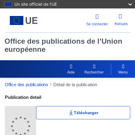
Un site officiel de l’UE
français
Se connecter
Office des publications de l’Union
européenne
Aide
Rechercher
Menu
Office des publications
Détail de la publication
Publication Detail Actions Portlet
Publication detail
Télécharger