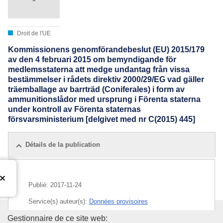
Droit de l'UE
Kommissionens genomförandebeslut (EU) 2015/179
av den 4 februari 2015 om bemyndigande för
medlemsstaterna att medge undantag från vissa
bestämmelser i rådets direktiv 2000/29/EG vad gäller
träemballage av barrträd (Coniferales) i form av
ammunitionslådor med ursprung i Förenta staterna
under kontroll av Förenta staternas
försvarsministerium [delgivet med nr C(2015) 445]
Détails de la publication
Publié:
2017-11-24
Service(s) auteur(s):
Données provisoires
Office des publications de l’Un
Gestionnaire de ce site web:
CELEX : 02015D0179-20171124