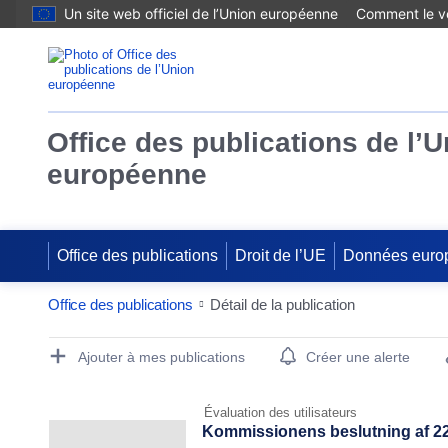
Un site web officiel de l’Union européenne
Comment le vé
Office des publications de l’
européenne
Office des publications
Droit de l’UE
Données euro
Office des publications
Détail de la publication
Publication Detail Actions Portlet
Ajouter à mes publications
Créer une alerte
Évaluation des utilisateurs
Kommissionens beslutning af 22. 