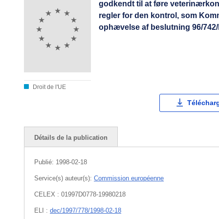
godkendt til at føre veterinærko
regler for den kontrol, som Ko
ophævelse af beslutning 96/742/
Droit de l'UE
Téléchar
Détails de la publication
Publié:
1998-02-18
Service(s) auteur(s):
Commission européenne
CELEX : 01997D0778-19980218
ELI :
dec/1997/778/1998-02-18