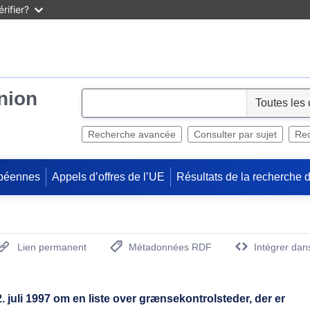
rifier?
Union
S
e
l
Recherche avancée
Consulter par sujet
Rec
e
c
péennes
Appels d’offres de l’UE
Résultats de la recherche 
t
Lien permanent
Métadonnées RDF
Intégrer dan
(Ouvre la nouvelle fenêtre)
juli 1997 om en liste over grænsekontrolsteder, der er