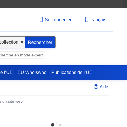
Se connecter
français
Rechercher
herche en mode expert
de l’UE
EU Whoiswho
Publications de l’UE
Aide
s un site web