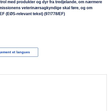
ntrol med produkter og dyr fra tredjelande, om nærmere
mmissionens veterinærsagkyndige skal føre, og om
EF (EØS-relevant tekst) (97/778/EF)
gement et langues