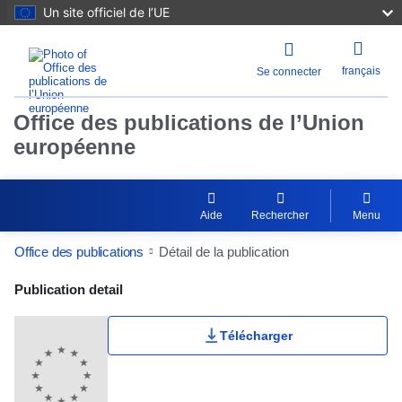
Un site officiel de l’UE
français
Se connecter
Office des publications de l’Union
européenne
Aide
Rechercher
Menu
Office des publications
Détail de la publication
Publication Detail Actions Portlet
Publication detail
Télécharger