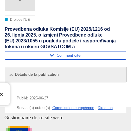
Droit de l'UE
Provedbena odluka Komisije (EU) 2025/1216 оd
26. lipnja 2025. o izmjeni Provedbene odluke
(EU) 2023/1055 u pogledu podjele i raspoređivanja
tokena u okviru GOVSATCOM-a
Comment citer
Détails de la publication
Publié:
2025-06-27
Service(s) auteur(s):
Commission européenne
,
Direction
générale de l’industrie de la défense et de l’espace
Office des publications de l’Un
Gestionnaire de ce site web:
(
Commission européenne
)