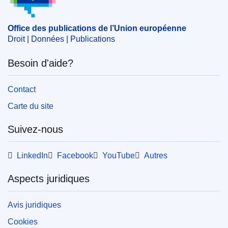
harmonisation des sécurités sociales
,
Irlande
,
prestation familiale
,
remboursement
,
Suède
,
travailleur
Office des publications de l’Union européenne
migrant
Droit | Données | Publications
CELEX : 52025XX01728
Besoin d'aide?
ELI :
C/2025/1728/oj
OJ : C_202501728
Contact
IMMC : PUB(2025)272/3988568
Carte du site
Suivez-nous
pdfa2a
Afficher tous les numéros de cette série
LinkedIn
Facebook
YouTube
Autres
Aspects juridiques
Avis juridiques
Cookies