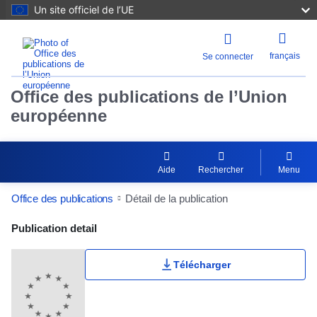
Un site officiel de l’UE
français
Se connecter
Office des publications de l’Union
européenne
Aide
Rechercher
Menu
Office des publications
Détail de la publication
Publication Detail Actions Portlet
Publication detail
Télécharger