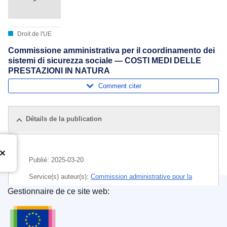
Droit de l'UE
Commissione amministrativa per il coordinamento dei
sistemi di sicurezza sociale — COSTI MEDI DELLE
PRESTAZIONI IN NATURA
Comment citer
Détails de la publication
Publié:
2025-03-20
Service(s) auteur(s):
Commission administrative pour la
coordination des systèmes de sécurité sociale
Gestionnaire de ce site web:
(
Commission européenne
)
Office des publications de l’Union européenne
Sujet:
avantage accessoire
,
Chypre
,
Espagne
,