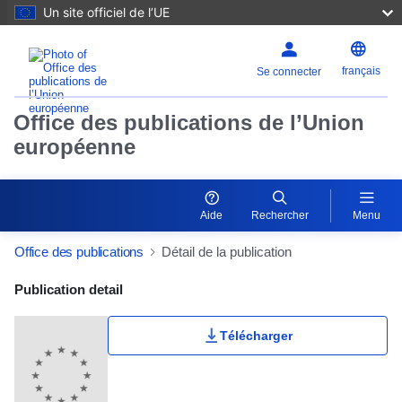
Un site officiel de l’UE
français
Se connecter
Office des publications de l’Union
européenne
Aide
Rechercher
Menu
Office des publications
Détail de la publication
Publication Detail Actions Portlet
Publication detail
Télécharger