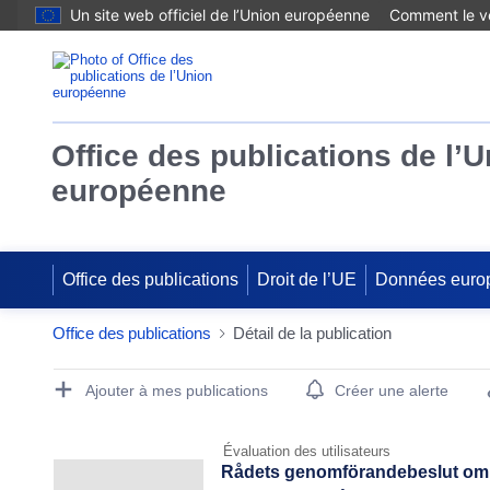
Un site web officiel de l’Union européenne
Comment le vé
Office des publications de l’
européenne
Office des publications
Droit de l’UE
Données euro
Office des publications
Détail de la publication
Publication Detail Actions Portlet
Ajouter à mes publications
Créer une alerte
Évaluation des utilisateurs
Rådets genomförandebeslut om b