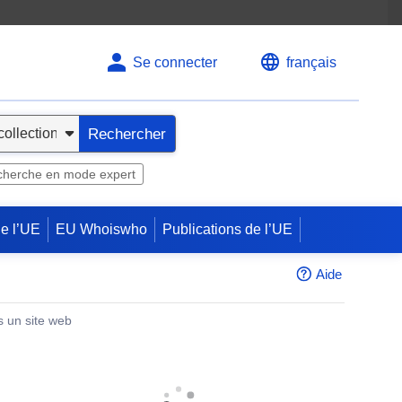
Se connecter
français
Rechercher
herche en mode expert
de l’UE
EU Whoiswho
Publications de l’UE
Aide
s un site web