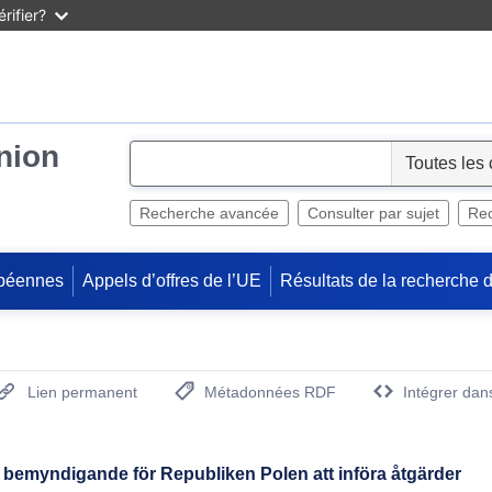
rifier?
Union
S
e
l
Recherche avancée
Consulter par sujet
Rec
e
c
péennes
Appels d’offres de l’UE
Résultats de la recherche 
t
Lien permanent
Métadonnées RDF
Intégrer dan
(Ouvre la nouvelle fenêtre)
emyndigande för Republiken Polen att införa åtgärder