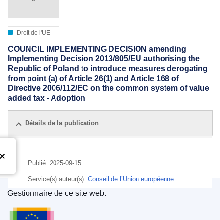
Droit de l'UE
COUNCIL IMPLEMENTING DECISION amending
Implementing Decision 2013/805/EU authorising the
Republic of Poland to introduce measures derogating
from point (a) of Article 26(1) and Article 168 of
Directive 2006/112/EC on the common system of value
added tax - Adoption
Détails de la publication
Publié:
2025-09-15
Service(s) auteur(s):
Conseil de l’Union européenne
Gestionnaire de ce site web:
IMMC : ST 12593 2025 COR 1
Office des publications de l’Union européenne