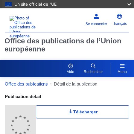
Un site officiel de l’UE
français
Se connecter
Office des publications de l’Union
européenne
Aide
Rechercher
Menu
Office des publications
Détail de la publication
Publication Detail Actions Portlet
Publication detail
Télécharger