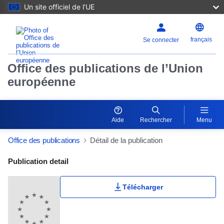
Un site officiel de l’UE
français
Se connecter
Office des publications de l’Union
européenne
Aide
Rechercher
Menu
Office des publications
Détail de la publication
Publication Detail Actions Portlet
Publication detail
Télécharger