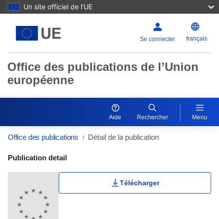
Un site officiel de l’UE
français
Se connecter
Office des publications de l’Union
européenne
Aide
Rechercher
Menu
Office des publications
Détail de la publication
Publication Detail Actions Portlet
Publication detail
Télécharger