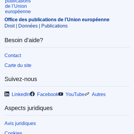
ELI :
reg/1991/3874/oj
OJ : JOL_1991_363_R_0033_030
Office des publications de l’Union européenne
Droit | Données | Publications
Besoin d'aide?
Contact
Carte du site
Suivez-nous
LinkedIn
Facebook
YouTube
Autres
Aspects juridiques
Avis juridiques
Cookies