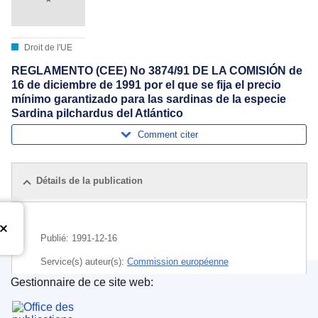
Droit de l'UE
REGLAMENTO (CEE) No 3874/91 DE LA COMISIÓN de
16 de diciembre de 1991 por el que se fija el precio
mínimo garantizado para las sardinas de la especie
Sardina pilchardus del Atlántico
Comment citer
Détails de la publication
Publié:
1991-12-16
Service(s) auteur(s):
Commission européenne
Gestionnaire de ce site web:
Sujet:
poisson de mer
,
prix garanti
,
prix minimal
Office des publications de l’Union européenne
CELEX : 31991R3874