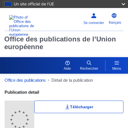
Un site officiel de l’UE
français
Se connecter
Office des publications de l’Union
européenne
Aide
Rechercher
Menu
Office des publications
Détail de la publication
Publication Detail Actions Portlet
Publication detail
Télécharger