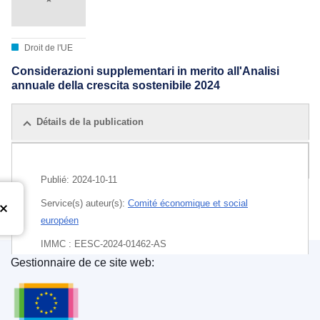
Droit de l'UE
Considerazioni supplementari in merito all'Analisi
annuale della crescita sostenibile 2024
Détails de la publication
Toutes les éditions
Publié:
2024-10-11
Service(s) auteur(s):
Comité économique et social
européen
IMMC : EESC-2024-01462-AS
Gestionnaire de ce site web:
EDITION : 926ae30b-453c-4df2-9372-06c10b35a13d
Office des publications de l’Union européenne
EDITION : ab417e10-cef5-11ef-be2a-01aa75ed71a1