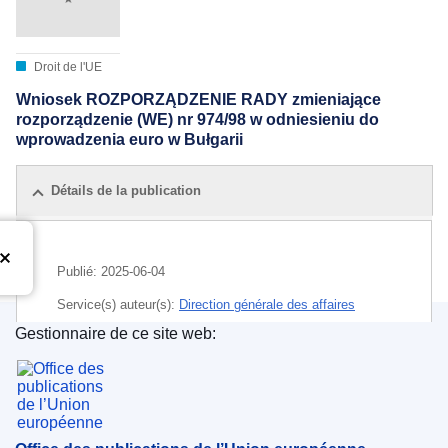
Droit de l'UE
Wniosek ROZPORZĄDZENIE RADY zmieniające
rozporządzenie (WE) nr 974/98 w odniesieniu do
wprowadzenia euro w Bułgarii
Détails de la publication
Publié:
2025-06-04
Service(s) auteur(s):
Direction générale des affaires
économiques et financières
(
Commission européenne
)
,
Gestionnaire de ce site web:
Commission européenne
Office des publications de l’Union européenne
Sujet:
Bulgarie
,
convergence économique
,
euro
,
Eurogroupe (zone euro)
,
pays participant (zone euro)
,
union monétaire
,
union économique et monétaire