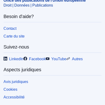
Office des publications de l’Union européenne
Droit | Données | Publications
CELEX : 52025PC0301
IMMC : COM(2025)301 final/2
Besoin d'aide?
COMNAT : COM_2025_0301_FIN2
Contact
Carte du site
Suivez-nous
LinkedIn
Facebook
YouTube
Autres
Aspects juridiques
Avis juridiques
Cookies
Accessibilité