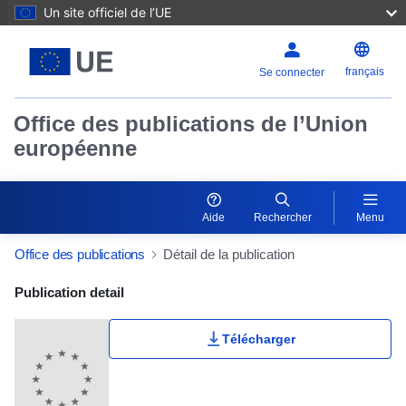
Un site officiel de l’UE
français
Se connecter
Office des publications de l’Union
européenne
Aide
Rechercher
Menu
Office des publications
Détail de la publication
Publication Detail Actions Portlet
Publication detail
Télécharger