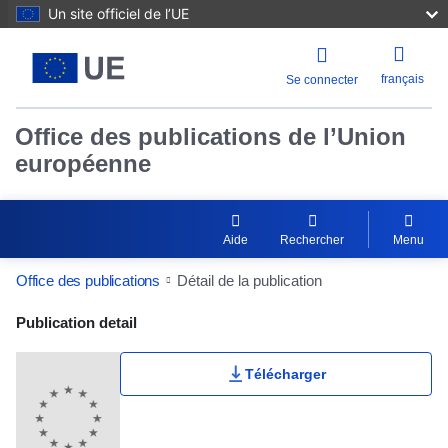
Un site officiel de l’UE
français
Se connecter
Office des publications de l’Union
européenne
Aide
Rechercher
Menu
Office des publications
Détail de la publication
Publication Detail Actions Portlet
Publication detail
Télécharger