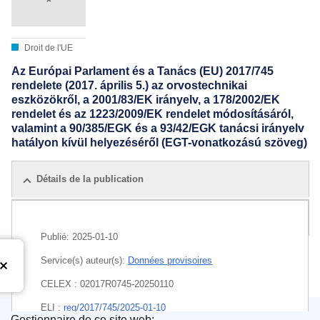
Droit de l'UE
Az Európai Parlament és a Tanács (EU) 2017/745
rendelete (2017. április 5.) az orvostechnikai
eszközökről, a 2001/83/EK irányelv, a 178/2002/EK
rendelet és az 1223/2009/EK rendelet módosításáról,
valamint a 90/385/EGK és a 93/42/EGK tanácsi irányelv
hatályon kívül helyezéséről (EGT-vonatkozású szöveg)
Détails de la publication
Toutes les éditions
Publié:
2025-01-10
Service(s) auteur(s):
Données provisoires
CELEX : 02017R0745-20250110
ELI :
reg/2017/745/2025-01-10
Gestionnaire de ce site web: