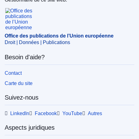
Office des publications de l’Union européenne
EDITION : 81b29f1b-502a-11ef-acbc-01aa75ed71a1
EDITION : 4b6f2af9-f3da-11ed-a05c-01aa75ed71a1
EDITION : 74b47732-d358-11ed-a05c-01aa75ed71a1
Office des publications de l’Union européenne
Droit | Données | Publications
EDITION : 83d3fecf-962b-11ea-aac4-01aa75ed71a1
Besoin d'aide?
EDITION : 83bdc18f-315d-11e7-9412-01aa75ed71a1
Contact
EDITION : c262459f-bcb4-11ef-91ed-01aa75ed71a1
Carte du site
EDITION : fddb3266-f0ab-11f0-8d3c-01aa75ed71a1
Suivez-nous
LinkedIn
Facebook
YouTube
Autres
Aspects juridiques