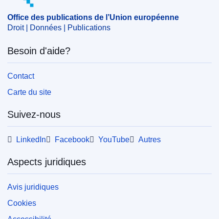
maritime
,
quota de pêche
,
zone de pêche
Office des publications de l’Union européenne
CELEX : 52024XC06726
Droit | Données | Publications
ELI :
C/2024/6726/oj
Besoin d'aide?
OJ : C_202406726
IMMC : C(2024)7671/3715714
Contact
Carte du site
pdfa2a
Suivez-nous
Afficher tous les numéros de cette série
LinkedIn
Facebook
YouTube
Autres
Aspects juridiques
Avis juridiques
Cookies