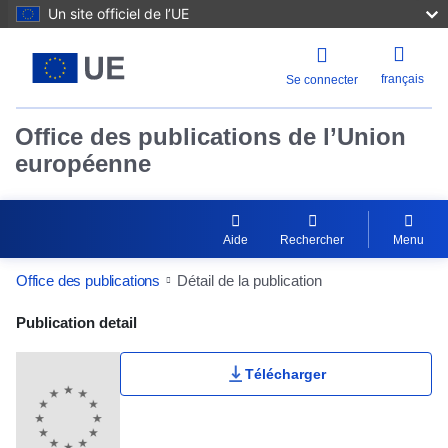
Un site officiel de l’UE
français
Se connecter
Office des publications de l’Union
européenne
Aide
Rechercher
Menu
Office des publications
Détail de la publication
Publication Detail Actions Portlet
Publication detail
Télécharger