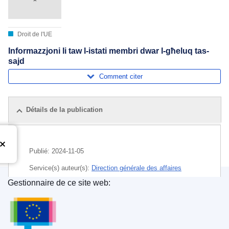
Droit de l'UE
Informazzjoni li taw l-istati membri dwar l-għeluq tas-
sajd
Comment citer
Détails de la publication
Publié:
2024-11-05
Service(s) auteur(s):
Direction générale des affaires
maritimes et de la pêche
(
Commission européenne
)
,
Gestionnaire de ce site web:
Commission européenne
Office des publications de l’Union européenne
Sujet:
capture par espèce
,
droit de pêche
,
eaux de l'UE
,
France
,
océan Atlantique
,
poisson de mer
,
pêche