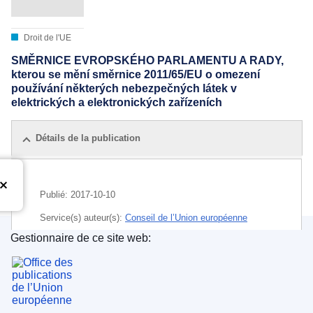
Droit de l'UE
SMĚRNICE EVROPSKÉHO PARLAMENTU A RADY,
kterou se mění směrnice 2011/65/EU o omezení
používání některých nebezpečných látek v
elektrických a elektronických zařízeních
Détails de la publication
Publié:
2017-10-10
Service(s) auteur(s):
Conseil de l’Union européenne
Gestionnaire de ce site web:
IMMC : PE 40 2017 INIT
Office des publications de l’Union européenne