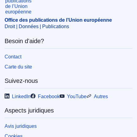
contrôle des concentrations
,
société d'investissement
CELEX : 52019M9273
Office des publications de l’Union européenne
OJ : JOC_2019_046_R_0006
Droit | Données | Publications
Besoin d'aide?
Contact
Carte du site
Suivez-nous
LinkedIn
Facebook
YouTube
Autres
Aspects juridiques
Avis juridiques
Cookies