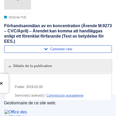
Droit de l'UE
Förhandsanmälan av en koncentration (Ärende M.9273
– CVC/April) – Ärendet kan komma att handläggas
enligt ett förenklat förfarande (Text av betydelse för
EES.)
Comment citer
Détails de la publication
Publié:
2019-02-05
Service(s) auteur(s):
Commission européenne
Gestionnaire de ce site web:
Sujet:
commerce de gros
,
compagnie d'assurances
,
Office des publications de l’Union européenne
concentration économique
,
conseil et expertise
,