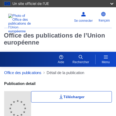
Un site officiel de l’UE
français
Se connecter
Office des publications de l’Union
européenne
Aide
Rechercher
Menu
Office des publications
Détail de la publication
Publication Detail Actions Portlet
Publication detail
Télécharger