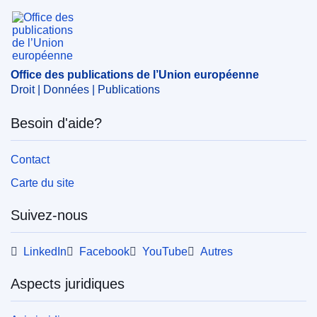
Commission européenne
Office des publications de l’Union européenne
Sujet:
appellation d'origine
,
contrôle qualitatif des
produits agricoles
,
dénomination du produit
,
information
du consommateur
,
Italie
,
vin blanc
,
vin mousseux
,
vin
Office des publications de l’Union européenne
rouge
,
Vénétie
,
étiquetage
Droit | Données | Publications
CELEX : 52023XC0131(02)
Besoin d'aide?
OJ : JOC_2023_036_R_0005
IMMC : C(2023)697/2405170
Contact
Carte du site
Suivez-nous
LinkedIn
Facebook
YouTube
Autres
Aspects juridiques