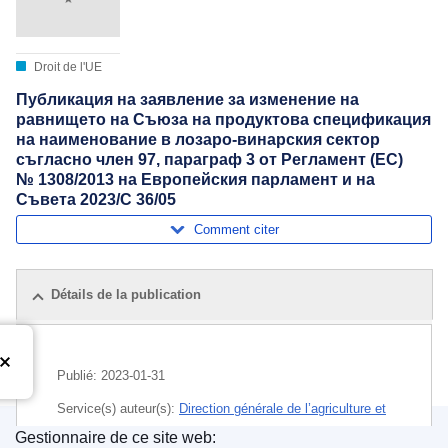
Droit de l'UE
Публикация на заявление за изменение на
равнището на Съюза на продуктова спецификация
на наименование в лозаро-винарския сектор
съгласно член 97, параграф 3 от Регламент (ЕС)
№ 1308/2013 на Европейския парламент и на
Съвета 2023/C 36/05
Comment citer
Détails de la publication
Publié:
2023-01-31
Service(s) auteur(s):
Direction générale de l’agriculture et
du développement rural
(
Commission européenne
)
,
Gestionnaire de ce site web: