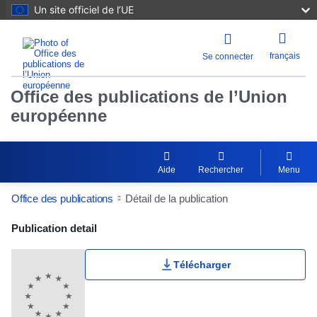
Un site officiel de l’UE
français
Se connecter
Office des publications de l’Union
européenne
Aide
Rechercher
Menu
Office des publications
Détail de la publication
Publication Detail Actions Portlet
Publication detail
Télécharger