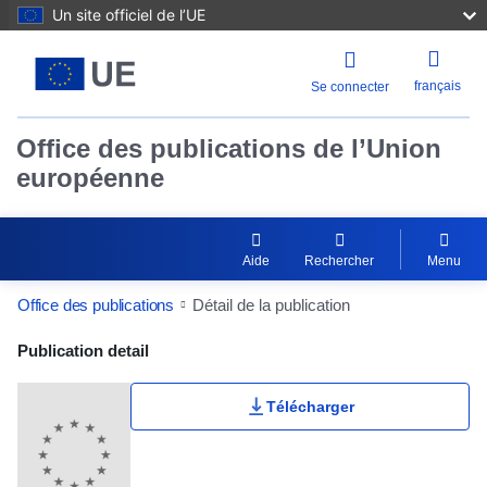
Un site officiel de l’UE
français
Se connecter
Office des publications de l’Union
européenne
Aide
Rechercher
Menu
Office des publications
Détail de la publication
Publication Detail Actions Portlet
Publication detail
Télécharger