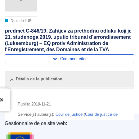
Droit de l'UE
predmet C-846/19: Zahtjev za prethodnu odluku koji je
21. studenoga 2019. uputio tribunal d'arrondissement
(Luksemburg) – EQ protiv Administration de
l'Enregistrement, des Domaines et de la TVA
Comment citer
Détails de la publication
Publié:
2019-11-21
Service(s) auteur(s):
Cour de justice
(
Cour de justice de
l’Union européenne
)
Gestionnaire de ce site web:
Office des publications de l’Union européenne
Sujet:
activité économique
,
bien-être social
,
biens et