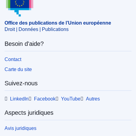
services
,
contribuable
,
prestation de services
,
service
social
,
TVA
CELEX : 62019CN0846
Office des publications de l’Union européenne
Droit | Données | Publications
OJ : JOC_2020_054_R_0035
IMMC : DDP-C-0846-2019
Besoin d'aide?
Contact
Carte du site
Suivez-nous
LinkedIn
Facebook
YouTube
Autres
Aspects juridiques
Avis juridiques