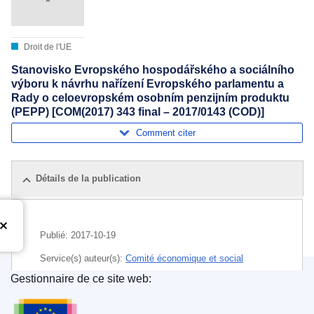
Droit de l'UE
Stanovisko Evropského hospodářského a sociálního
výboru k návrhu nařízení Evropského parlamentu a
Rady o celoevropském osobním penzijním produktu
(PEPP) [COM(2017) 343 final – 2017/0143 (COD)]
Comment citer
Détails de la publication
Publié:
2017-10-19
Service(s) auteur(s):
Comité économique et social
européen
Gestionnaire de ce site web:
Office des publications de l’Union européenne
Sujet:
information du consommateur
,
marché des