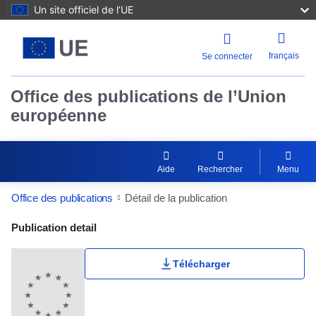
Un site officiel de l’UE
français
Se connecter
Office des publications de l’Union
européenne
Aide
Rechercher
Menu
Office des publications
Détail de la publication
Publication Detail Actions Portlet
Publication detail
Télécharger