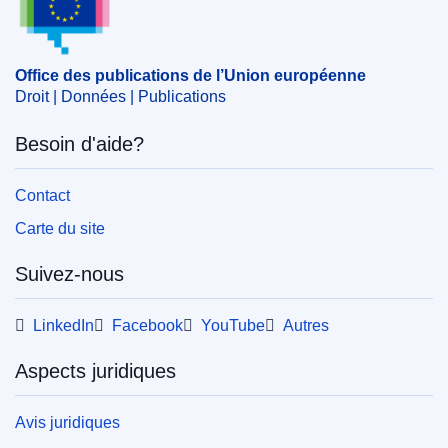
capitaux
,
marché unique
,
promotion des
investissements
,
retraite complémentaire
,
réglementation des investissements
,
société
Office des publications de l’Union européenne
d'investissement
,
État membre UE
Droit | Données | Publications
CELEX : 52017AE3297
Besoin d'aide?
OJ : JOC_2018_081_R_0019
Contact
Carte du site
Suivez-nous
LinkedIn
Facebook
YouTube
Autres
Aspects juridiques
Avis juridiques