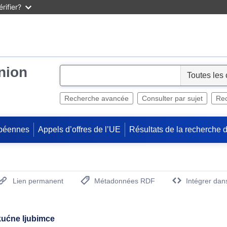
rifier?
Union
S
e
l
Recherche avancée
Consulter par sujet
Rec
e
c
péennes
Appels d’offres de l’UE
Résultats de la recherche 
t
Lien permanent
Métadonnées RDF
Intégrer dan
(Ouvre la nouvelle fenêtre)
kućne ljubimce