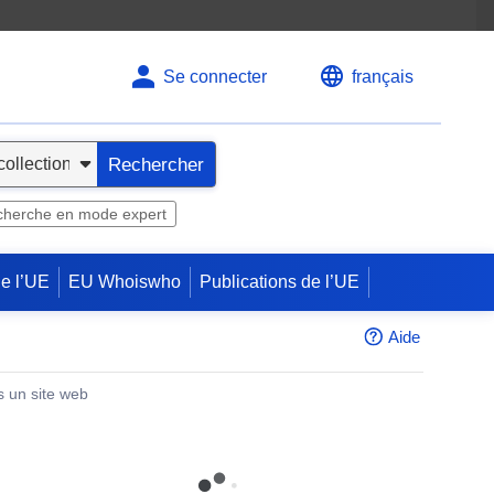
Se connecter
français
Rechercher
herche en mode expert
de l’UE
EU Whoiswho
Publications de l’UE
Aide
s un site web