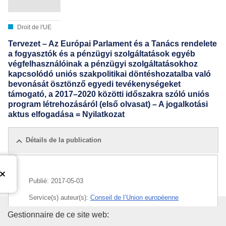
Droit de l'UE
Tervezet – Az Európai Parlament és a Tanács rendelete
a fogyasztók és a pénzügyi szolgáltatások egyéb
végfelhasználóinak a pénzügyi szolgáltatásokhoz
kapcsolódó uniós szakpolitikai döntéshozatalba való
bevonását ösztönző egyedi tevékenységeket
támogató, a 2017–2020 közötti időszakra szóló uniós
program létrehozásáról (első olvasat) – A jogalkotási
aktus elfogadása = Nyilatkozat
Détails de la publication
Publié:
2017-05-03
Service(s) auteur(s):
Conseil de l’Union européenne
Office des publications de l’Un
Gestionnaire de ce site web:
IMMC : ST 8351 2017 REV 1 ADD 1