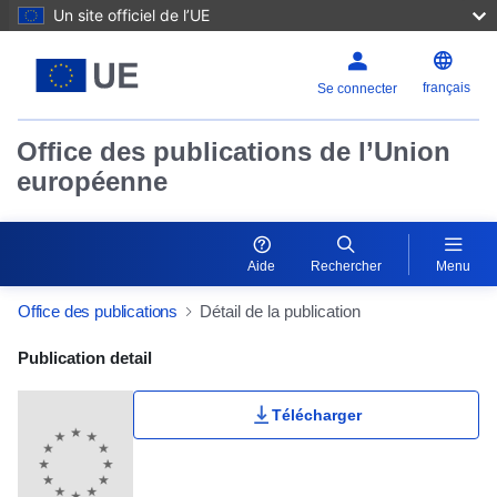
Un site officiel de l’UE
français
Se connecter
Office des publications de l’Union
européenne
Aide
Rechercher
Menu
Office des publications
Détail de la publication
Publication Detail Actions Portlet
Publication detail
Télécharger