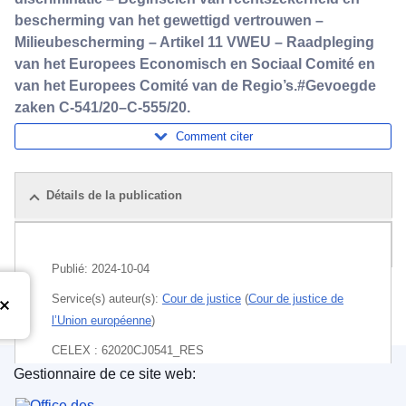
bescherming van het gewettigd vertrouwen –
Milieubescherming – Artikel 11 VWEU – Raadpleging
van het Europees Economisch en Sociaal Comité en
van het Europees Comité van de Regio’s.#Gevoegde
zaken C-541/20–C-555/20.
Comment citer
Détails de la publication
Pack
Publié:
2024-10-04
Service(s) auteur(s):
Cour de justice
(
Cour de justice de
l’Union européenne
)
CELEX : 62020CJ0541_RES
Gestionnaire de ce site web:
ECLI : ECLI:EU:C:2024:818
Office des publications de l’Union européenne