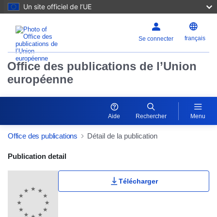
Un site officiel de l’UE
français
Se connecter
Office des publications de l’Union
européenne
Aide
Rechercher
Menu
Office des publications
Détail de la publication
Publication Detail Actions Portlet
Publication detail
Télécharger