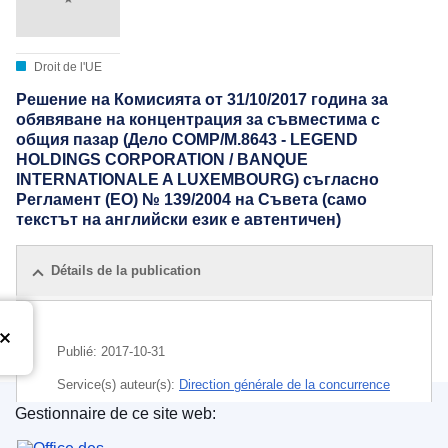
Droit de l'UE
Решение на Комисията от 31/10/2017 година за
обявяване на концентрация за съвместима с
общия пазар (Дело COMP/M.8643 - LEGEND
HOLDINGS CORPORATION / BANQUE
INTERNATIONALE A LUXEMBOURG) съгласно
Регламент (ЕО) № 139/2004 на Съвета (само
текстът на английски език е автентичен)
Détails de la publication
Publié:
2017-10-31
Service(s) auteur(s):
Direction générale de la concurrence
(
Commission européenne
)
,
Commission européenne
Gestionnaire de ce site web:
Office des publications de l’Union européenne
CELEX : 32017M8643