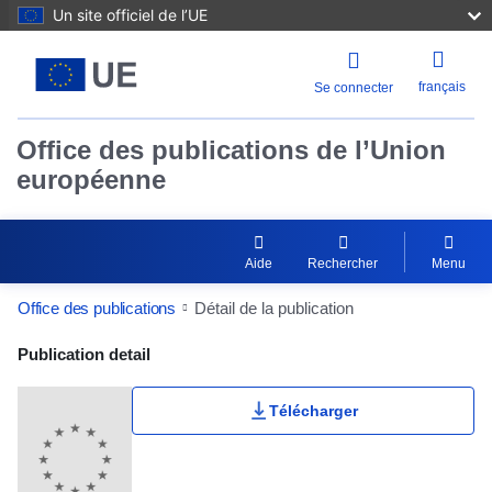
Un site officiel de l’UE
français
Se connecter
Office des publications de l’Union
européenne
Aide
Rechercher
Menu
Office des publications
Détail de la publication
Publication Detail Actions Portlet
Publication detail
Télécharger