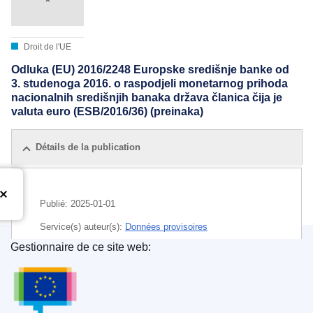
Droit de l'UE
Odluka (EU) 2016/2248 Europske središnje banke od
3. studenoga 2016. o raspodjeli monetarnog prihoda
nacionalnih središnjih banaka država članica čija je
valuta euro (ESB/2016/36) (preinaka)
Détails de la publication
Publié:
2025-01-01
Service(s) auteur(s):
Données provisoires
Gestionnaire de ce site web:
CELEX : 02016D0036(01)-20250101
Office des publications de l’Union européenne
ELI :
dec/2016/2248/2025-01-01