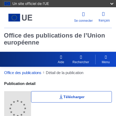
Un site officiel de l’UE
français
Se connecter
Office des publications de l’Union
européenne
Aide
Rechercher
Menu
Office des publications
Détail de la publication
Publication Detail Actions Portlet
Publication detail
Télécharger