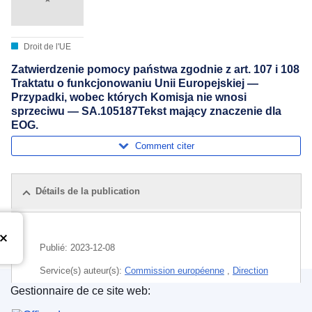
Droit de l'UE
Zatwierdzenie pomocy państwa zgodnie z art. 107 i 108
Traktatu o funkcjonowaniu Unii Europejskiej —
Przypadki, wobec których Komisja nie wnosi
sprzeciwu — SA.105187Tekst mający znaczenie dla
EOG.
Comment citer
Détails de la publication
Publié:
2023-12-08
Service(s) auteur(s):
Commission européenne
,
Direction
générale de la concurrence
(
Commission européenne
)
Gestionnaire de ce site web:
Office des publications de l’Union européenne