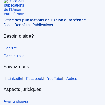
Sujet:
aide de l'État
,
contrôle des aides d'État
,
Portugal
,
régions du Portugal
,
réseau de transmission
CELEX : 52023AS105187
Office des publications de l’Union européenne
ELI :
C/2023/1443/oj
Droit | Données | Publications
OJ : C_202301443
Besoin d'aide?
IMMC : C(2023)8085/3048969
Contact
pdfa2a
Carte du site
Afficher tous les numéros de cette série
Suivez-nous
LinkedIn
Facebook
YouTube
Autres
Aspects juridiques
Avis juridiques