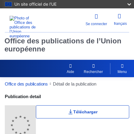
Un site officiel de l’UE
français
Se connecter
Office des publications de l’Union
européenne
Aide
Rechercher
Menu
Office des publications
Détail de la publication
Publication Detail Actions Portlet
Publication detail
Télécharger