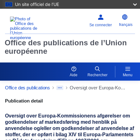
Un site officiel de l’UE
français
Se connecter
Office des publications de l’Union
européenne
Aide
Rechercher
Menu
Office des publications
Oversigt over Europa-Kommissionens afgørelser om godkendelser af markedsføring med henblik på anvendelse og/eller om godkendelser af anvendelse af stoffer, der er opført i bilag XIV til Europa-Parlamentets og Rådets forordning (EF) nr. 1907/2006 om registrering, vurdering og godkendelse af samt begrænsninger for kemikalier (REACH) (Offentliggjort i henhold til artikel 64, stk. 9, i forordning (EF) nr. 1907/2006)
Publication Detail Actions Portlet
Publication detail
Oversigt over Europa-Kommissionens afgørelser om
godkendelser af markedsføring med henblik på
anvendelse og/eller om godkendelser af anvendelse af
stoffer, der er opført i bilag XIV til Europa-Parlamentets