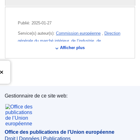
Publié:
2025-01-27
Service(s) auteur(s):
Commission européenne
,
Direction
générale du marché intérieur, de l’industrie, de
Afficher plus
l’entrepreneuriat et des PME
(
Commission européenne
)
Sujet:
autorisation de vente
,
chrome
,
industrie
aéronautique
,
inspection sanitaire
,
norme de
commercialisation
,
oxyde
,
produit chimique
,
revêtement des métaux
,
risque sanitaire
CELEX : 52025XC00415
Gestionnaire de ce site web:
Office des publications de l’Union européenne
ELI :
C/2025/415/oj
OJ : C_202500415
IMMC : C(2025)92/3749974
Office des publications de l’Union européenne
Droit | Données | Publications