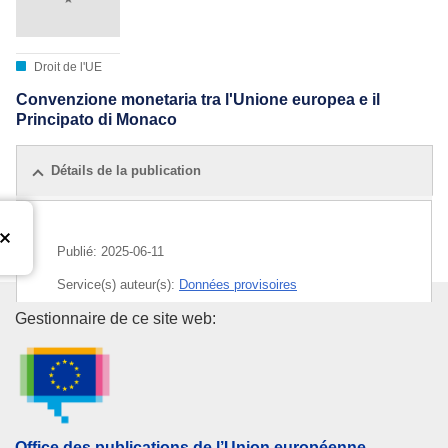
Droit de l'UE
Convenzione monetaria tra l'Unione europea e il
Principato di Monaco
Détails de la publication
Publié:
2025-06-11
Service(s) auteur(s):
Données provisoires
Office des publications de l’Un
Gestionnaire de ce site web:
Office des publications de l’Union européenne