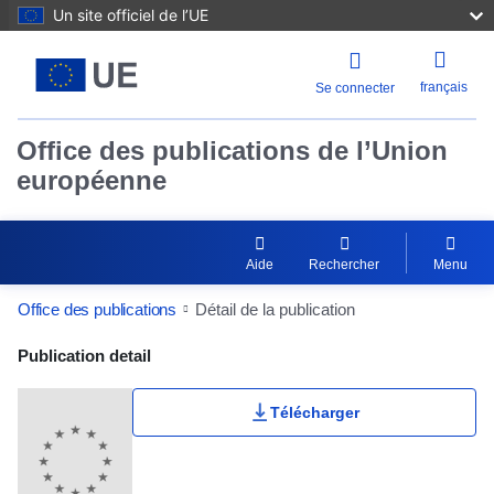
Un site officiel de l’UE
français
Se connecter
Office des publications de l’Union
européenne
Aide
Rechercher
Menu
Office des publications
Détail de la publication
Publication Detail Actions Portlet
Publication detail
Télécharger