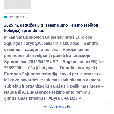
Droit de l'UE
2025 m. gegužės 8 d. Teisingumo Teismo (šeštoji
kolegija) sprendimas.
Mikail Safarbekovich Gutseriev prieš Europos
Sąjungos Tarybą.#Apeliacinis skundas – Bendra
užsienio ir saugumo politika – Ribojamosios
priemonės atsižvelgiant į padėtį Baltarusijoje –
Sprendimas 2012/642/BUSP – Reglamentas (EB) Nr.
765/2006 – Lėšų įšaldymas – Draudimas atvykti į
Europos Sąjungos teritoriją ir vykti per ją tranzitu –
Ieškovo pavardės įtraukimas į atitinkamus asmenų,
subjektų ir organizacijų sąrašus ir palikimas juose –
Nauda iš A. Lukašenkos režimo ar jo rėmimu
grindžiamas kriterijus‟.#Byla C-681/23 P.
Comment citer