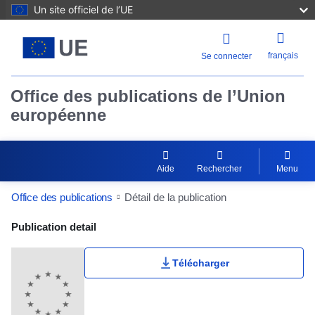
Un site officiel de l’UE
français
Se connecter
Office des publications de l’Union
européenne
Aide
Rechercher
Menu
Office des publications
Détail de la publication
Publication Detail Actions Portlet
Publication detail
Télécharger