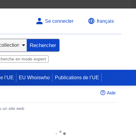
Se connecter
français
Rechercher
herche en mode expert
de l’UE
EU Whoiswho
Publications de l’UE
Aide
s un site web