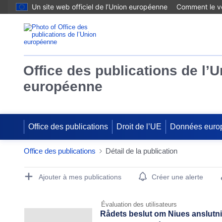
Un site web officiel de l’Union européenne
Comment le vé
Office des publications de l’
européenne
Office des publications
Droit de l’UE
Données euro
Office des publications
Détail de la publication
Publication Detail Actions Portlet
Ajouter à mes publications
Créer une alerte
Évaluation des utilisateurs
Rådets beslut om Niues anslutni