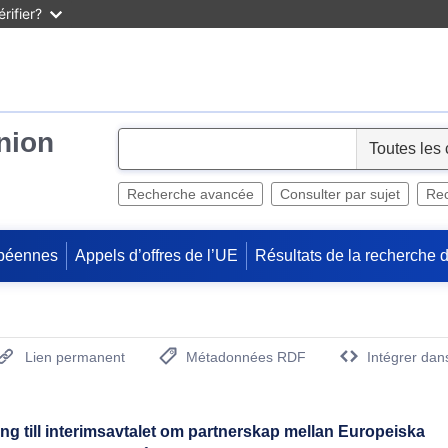
rifier?
Union
S
e
l
Recherche avancée
Consulter par sujet
Rec
e
c
péennes
Appels d’offres de l’UE
Résultats de la recherche 
t
Lien permanent
Métadonnées RDF
Intégrer dan
(Ouvre la nouvelle fenêtre)
ng till interimsavtalet om partnerskap mellan Europeiska