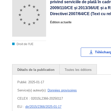
privind serviciile de plată în cad
2009/110/CE și 2013/36/UE și a R
Directivei 2007/64/CE (Text cu r
Édition actuelle
Droit de l'UE
Téléchar
Détails de la publication
Toutes les éditions
Publié:
2025-01-17
Service(s) auteur(s):
Données provisoires
CELEX : 02015L2366-20250117
ELI :
dir/2015/2366/2025-01-17