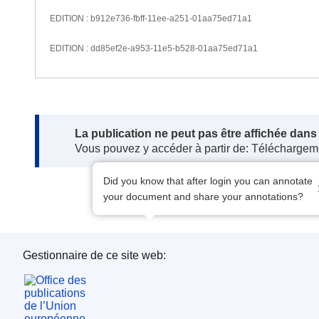
EDITION : b912e736-fbff-11ee-a251-01aa75ed71a1
EDITION : dd85ef2e-a953-11e5-b528-01aa75ed71a1
Note:
La publication ne peut pas être affichée dan
Vous pouvez y accéder à partir de: Téléchargem
Did you know that after login you can annotate
your document and share your annotations?
Gestionnaire de ce site web:
Office des publications de l’Union européenne