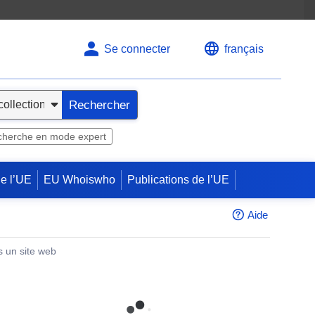
Se connecter
français
Rechercher
herche en mode expert
de l’UE
EU Whoiswho
Publications de l’UE
Aide
s un site web