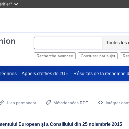
rifier?
Union
S
e
l
Recherche avancée
Consulter par sujet
Rec
e
c
péennes
Appels d’offres de l’UE
Résultats de la recherche 
t
Lien permanent
Métadonnées RDF
Intégrer dan
(Ouvre la nouvelle fenêtre)
mentului European și a Consiliului din 25 noiembrie 2015