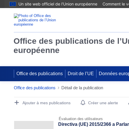
Un site web officiel de l’Union européenne
Comment le vé
Office des publications de l’
européenne
Office des publications
Droit de l’UE
Données euro
Office des publications
Détail de la publication
Publication Detail Actions Portlet
Ajouter à mes publications
Créer une alerte
Évaluation des utilisateurs
Directiva (UE) 2015/2366 a Parla