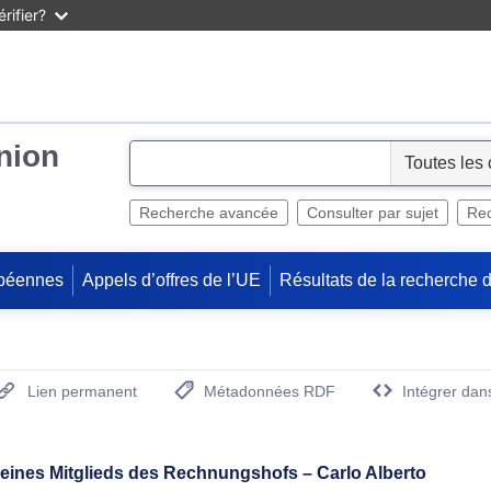
rifier?
Union
S
e
l
Recherche avancée
Consulter par sujet
Rec
e
c
péennes
Appels d’offres de l’UE
Résultats de la recherche 
t
Lien permanent
Métadonnées RDF
Intégrer dan
(Ouvre la nouvelle fenêtre)
ines Mitglieds des Rechnungshofs – Carlo Alberto