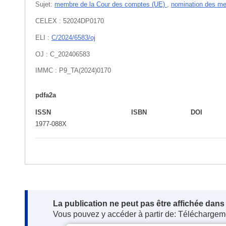
Sujet:
membre de la Cour des comptes (UE)
,
nomination des m
CELEX : 52024DP0170
ELI :
C/2024/6583/oj
OJ : C_202406583
IMMC : P9_TA(2024)0170
pdfa2a
ISSN
ISBN
DOI
1977-088X
Note:
La publication ne peut pas être affichée dan
Vous pouvez y accéder à partir de: Téléchargem