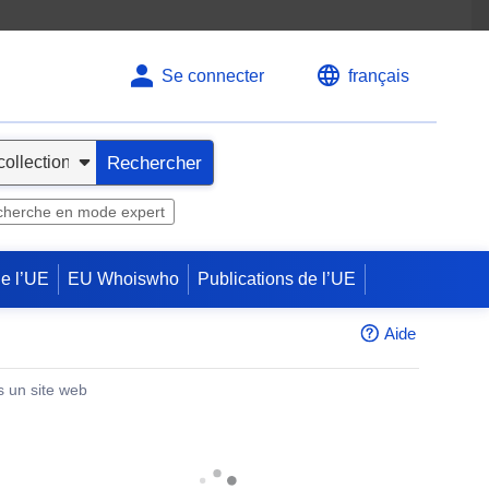
Se connecter
français
Rechercher
herche en mode expert
de l’UE
EU Whoiswho
Publications de l’UE
Aide
s un site web