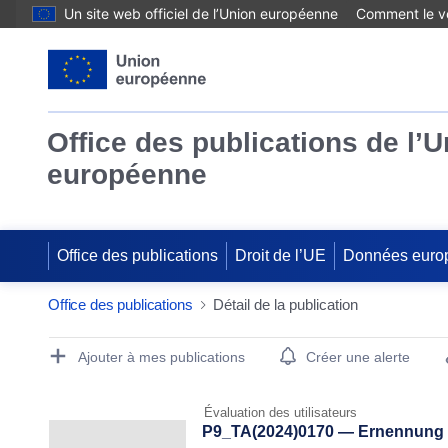
Un site web officiel de l’Union européenne
Comment le vé
Office des publications de l’
européenne
Office des publications
Droit de l’UE
Données euro
Office des publications
Détail de la publication
Publication Detail Actions Portlet
Ajouter à mes publications
Créer une alerte
Évaluation des utilisateurs
P9_TA(2024)0170 — Ernennung e