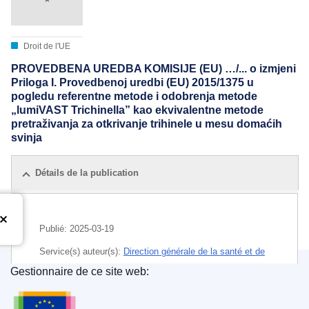
Droit de l'UE
PROVEDBENA UREDBA KOMISIJE (EU) …/... o izmjeni
Priloga I. Provedbenoj uredbi (EU) 2015/1375 u
pogledu referentne metode i odobrenja metode
„lumiVAST Trichinella” kao ekvivalentne metode
pretraživanja za otkrivanje trihinele u mesu domaćih
svinja
Détails de la publication
Publié:
2025-03-19
Service(s) auteur(s):
Direction générale de la santé et de
la sécurité alimentaire
(
Commission européenne
)
,
Gestionnaire de ce site web:
Commission européenne
Office des publications de l’Union européenne
IMMC : C(2025)1630