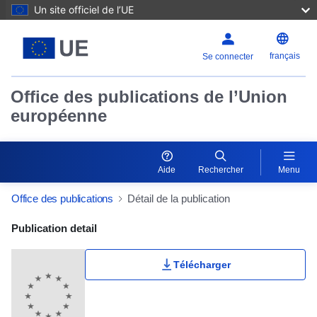
Un site officiel de l’UE
français
Se connecter
Office des publications de l’Union
européenne
Aide
Rechercher
Menu
Office des publications
Détail de la publication
Publication Detail Actions Portlet
Publication detail
Télécharger