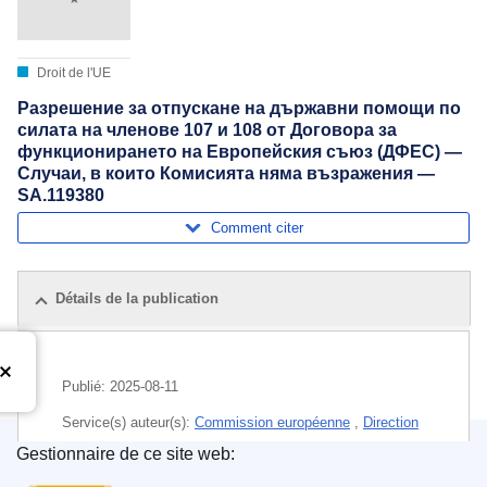
Droit de l'UE
Разрешение за отпускане на държавни помощи по
силата на членове 107 и 108 от Договора за
функционирането на Европейския съюз (ДФЕС) —
Случаи, в които Комисията няма възражения —
SA.119380
Comment citer
Détails de la publication
Publié:
2025-08-11
Service(s) auteur(s):
Commission européenne
,
Direction
générale de la concurrence
(
Commission européenne
)
Gestionnaire de ce site web:
Office des publications de l’Union européenne