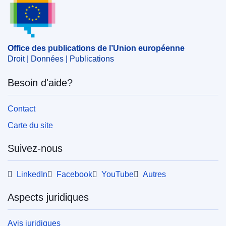
Sujet:
aide de l'État
,
Allemagne
,
contrôle des aides
d'État
,
production animale
CELEX : 52025AS119380
Office des publications de l’Union européenne
ELI :
C/2025/4528/oj
Droit | Données | Publications
OJ : C_202504528
Besoin d'aide?
IMMC : C(2025)4846/4288405
Contact
pdfa2a
Carte du site
Afficher tous les numéros de cette série
Suivez-nous
LinkedIn
Facebook
YouTube
Autres
Aspects juridiques
Avis juridiques