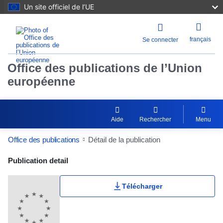
Un site officiel de l’UE
français
Se connecter
Office des publications de l’Union
européenne
Aide
Rechercher
Menu
Office des publications
Détail de la publication
Publication Detail Actions Portlet
Publication detail
Télécharger