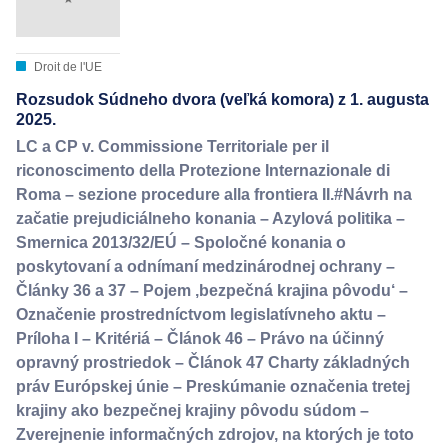
Droit de l'UE
Rozsudok Súdneho dvora (veľká komora) z 1. augusta
2025.
LC a CP v. Commissione Territoriale per il
riconoscimento della Protezione Internazionale di
Roma – sezione procedure alla frontiera II.#Návrh na
začatie prejudiciálneho konania – Azylová politika –
Smernica 2013/32/EÚ – Spoločné konania o
poskytovaní a odnímaní medzinárodnej ochrany –
Články 36 a 37 – Pojem ‚bezpečná krajina pôvodu‘ –
Označenie prostredníctvom legislatívneho aktu –
Príloha I – Kritériá – Článok 46 – Právo na účinný
opravný prostriedok – Článok 47 Charty základných
práv Európskej únie – Preskúmanie označenia tretej
krajiny ako bezpečnej krajiny pôvodu súdom –
Zverejnenie informačných zdrojov, na ktorých je toto