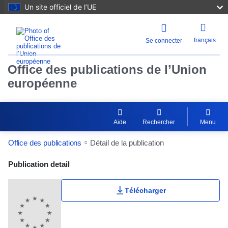
Un site officiel de l’UE
français
Se connecter
Office des publications de l’Union
européenne
Aide
Rechercher
Menu
Office des publications
Détail de la publication
Publication Detail Actions Portlet
Publication detail
Télécharger