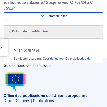
rozhodnutie založené.#Spojené veci C-758/24 a C-
759/24.
Comment citer
Détails de la publication
Publié:
2025-08-01
Service(s) auteur(s):
Cour de justice
(
Cour de justice de
l’Union européenne
)
Gestionnaire de ce site web:
Office des publications de l’Union européenne
CELEX : 62024CJ0758_RES
ECLI : ECLI:EU:C:2025:591
Office des publications de l’Union européenne
Droit | Données | Publications