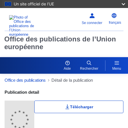
Un site officiel de l’UE
français
Se connecter
Office des publications de l’Union
européenne
Aide
Rechercher
Menu
Office des publications
Détail de la publication
Publication Detail Actions Portlet
Publication detail
Télécharger