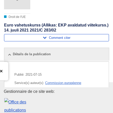
Droit de l'UE
Euro vahetuskurss (Allikas: EKP avaldatud viitekurss.)
14. juuli 2021 2021/C 283/02
Comment citer
Détails de la publication
Publié:
2021-07-15
Service(s) auteur(s):
Commission européenne
Office des publications de l’Un
Gestionnaire de ce site web:
Sujet:
euro
,
monnaie
,
taux de change
CELEX : C2021/283/02
OJ : JOC_2021_283_R_0002