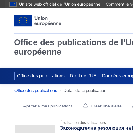
Un site web officiel de l’Union européenne
Comment le vé
Office des publications de l’
européenne
Office des publications
Droit de l’UE
Données euro
Office des publications
Détail de la publication
Publication Detail Actions Portlet
Ajouter à mes publications
Créer une alerte
Évaluation des utilisateurs
Законодателна резолюция на Е