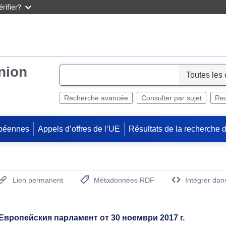
rifier?
Union
S
e
l
Recherche avancée
Consulter par sujet
Rec
e
c
péennes
Appels d’offres de l’UE
Résultats de la recherche 
t
Lien permanent
Métadonnées RDF
Intégrer dan
(Ouvre la nouvelle fenêtre)
вропейския парламент от 30 ноември 2017 г.