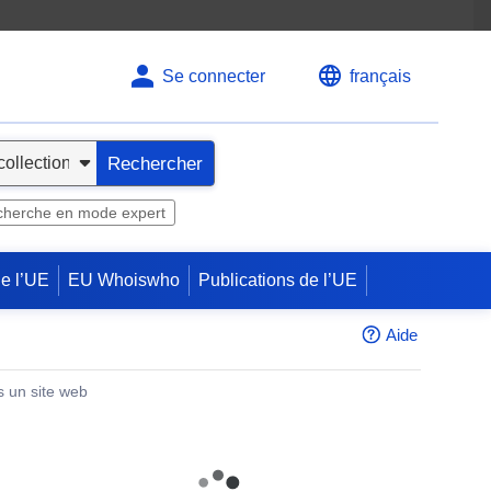
Se connecter
français
Rechercher
herche en mode expert
de l’UE
EU Whoiswho
Publications de l’UE
Aide
s un site web