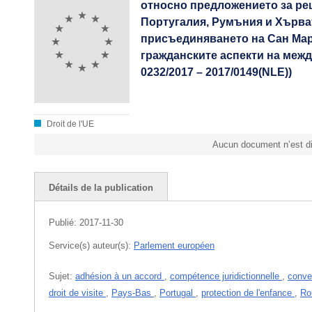
относно предложението за ре
Португалия, Румъния и Хърват
присъединяването на Сан Мари
гражданските аспекти на межд
0232/2017 – 2017/0149(NLE))
Droit de l'UE
Aucun document n’est di
Détails de la publication
Publié:
2017-11-30
Service(s) auteur(s):
Parlement européen
Sujet:
adhésion à un accord
,
compétence juridictionnelle
,
conve
droit de visite
,
Pays-Bas
,
Portugal
,
protection de l'enfance
,
Ro