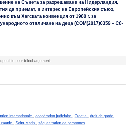
шение на Съвета за разрешаване на Нидерландия,
ия да приемат, в интерес на Европейския съюз,
но към Хагската конвенция от 1980 г. за
ународното отвличане на деца (COM(2017)0359 – C8-
sponible pour téléchargement.
ntion internationale
,
coopération judiciaire
,
Croatie
,
droit de garde
,
umanie
,
Saint-Marin
,
séquestration de personnes