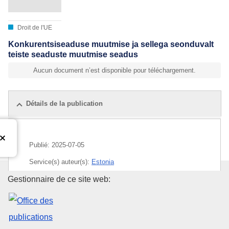
Droit de l'UE
Konkurentsiseaduse muutmise ja sellega seonduvalt
teiste seaduste muutmise seadus
Aucun document n’est disponible pour téléchargement.
Détails de la publication
Publié:
2025-07-05
Service(s) auteur(s):
Estonia
Office des publications de l’Un
Gestionnaire de ce site web:
CELEX : 72019L0001EST_202503854